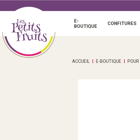
E-
CONFITURES
BOUTIQUE
Chutney
Spiritu
Idées
E-bou
Confi
Vinaigr
Boisso
cadeau
ACCUEIL
E-BOUTIQUE
POUR