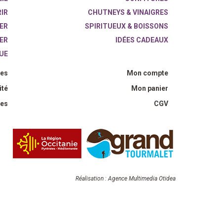
IR
CHUTNEYS & VINAIGRES
ER
SPIRITUEUX & BOISSONS
ER
IDÉES CADEAUX
UE
les
Mon compte
ité
Mon panier
ies
CGV
Réalisation : Agence Multimedia Otidea