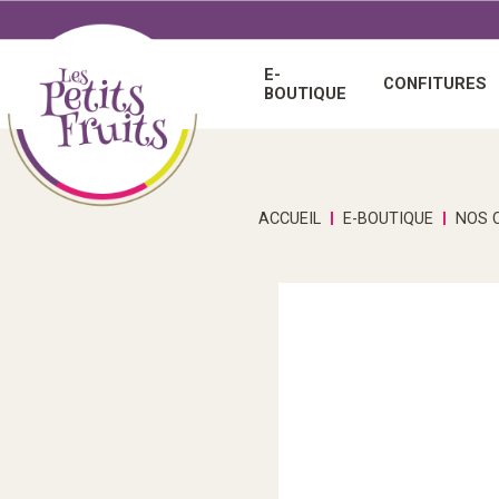
E-
CONFITURES
BOUTIQUE
Chutney
Spiritu
Idées
E-bou
Confi
Vinaigr
Boisso
cadeau
ACCUEIL
E-BOUTIQUE
NOS 