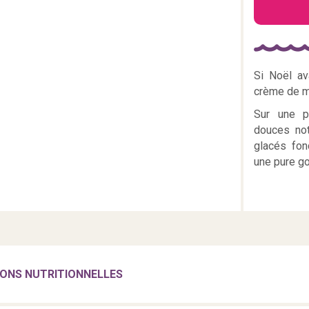
Si Noël av
crème de m
Sur une p
douces not
glacés fon
une pure g
ONS NUTRITIONNELLES